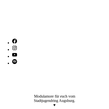
Facebook
Instagram
YouTube
Spotify
Modulamore für euch vom
Stadtjugendring Augsburg.
♥️