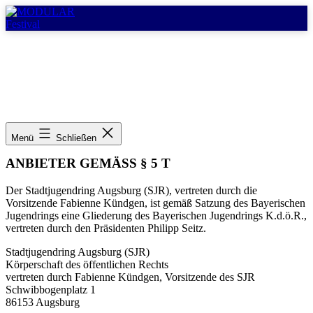
Zum
Inhalt
springen
MODULAR
Festival
IMPRESSUM
Menü
Schließen
ANBIETER GEMÄSS § 5 T
Der Stadtjugendring Augsburg (SJR), vertreten durch die
Vorsitzende Fabienne Kündgen, ist gemäß Satzung des Bayerischen
Jugendrings eine Gliederung des Bayerischen Jugendrings K.d.ö.R.,
vertreten durch den Präsidenten Philipp Seitz.
Stadtjugendring Augsburg (SJR)
Körperschaft des öffentlichen Rechts
vertreten durch Fabienne Kündgen, Vorsitzende des SJR
Schwibbogenplatz 1
86153 Augsburg