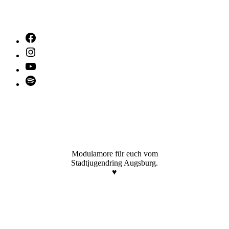
Facebook
Instagram
YouTube
Spotify
Modulamore für euch vom
Stadtjugendring Augsburg.
♥️