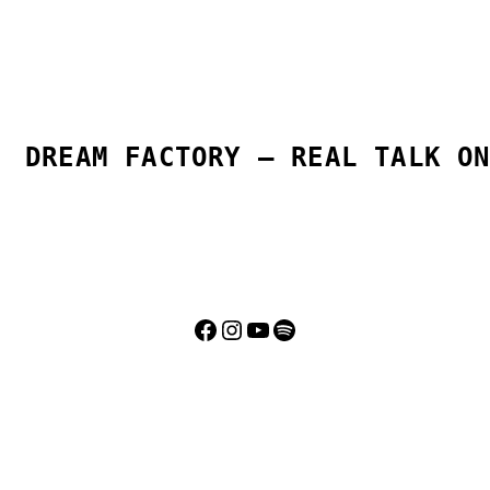
Glitzertattoos vollkommen zu
machen oder Regenbogen-
Freundschaftsbänder zu flechten.
Wir freuen uns auf dich!
DREAM FACTORY – REAL TALK O
Facebook
Instagram
YouTube
Spotify