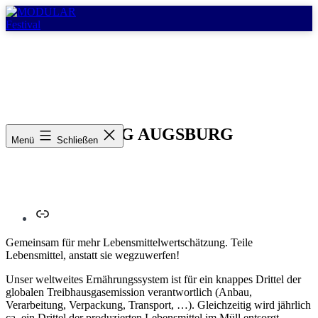
Zum
Inhalt
springen
MODULAR
Festival
FOODSHARING AUGSBURG
Menü
Schließen
Link
Gemeinsam für mehr Lebensmittelwertschätzung. Teile
Lebensmittel, anstatt sie wegzuwerfen!
Unser weltweites Ernährungssystem ist für ein knappes Drittel der
globalen Treibhausgasemission verantwortlich (Anbau,
Verarbeitung, Verpackung, Transport, …). Gleichzeitig wird jährlich
ca. ein Drittel der produzierten Lebensmittel im Müll entsorgt.