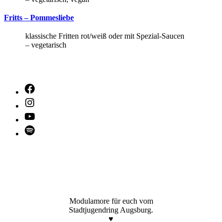
Fritts – Pommesliebe
klassische Fritten rot/weiß oder mit Spezial-Saucen
– vegetarisch
Facebook
Instagram
YouTube
Spotify
Modulamore für euch vom
Stadtjugendring Augsburg.
♥️