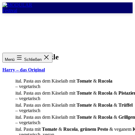
Zum
Inhalt
springen
MODULAR
Festival
Für’s Gschmäckle
Menü
Schließen
Harry – das Original
ital. Pasta aus dem Käselaib mit
Tomate
&
Rucola
– vegetarisch
ital. Pasta aus dem Käselaib mit
Tomate
&
Rucola
&
Pistazie
– vegetarisch
ital. Pasta aus dem Käselaib mit
Tomate
&
Rucola
&
Trüffel
– vegetarisch
ital. Pasta aus dem Käselaib mit
Tomate
&
Rucola
&
Grillge
– vegetarisch
ital. Pasta mit
Tomate
&
Rucola
,
grünem Pesto
& veganem
– vegetarisch, vegan