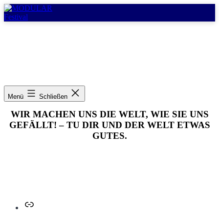
Zum
Inhalt
springen
MODULAR
Festival
PSG Augsburg
Menü
Schließen
WIR MACHEN UNS DIE WELT, WIE SIE UNS
GEFÄLLT! – TU DIR UND DER WELT ETWAS
GUTES.
Link