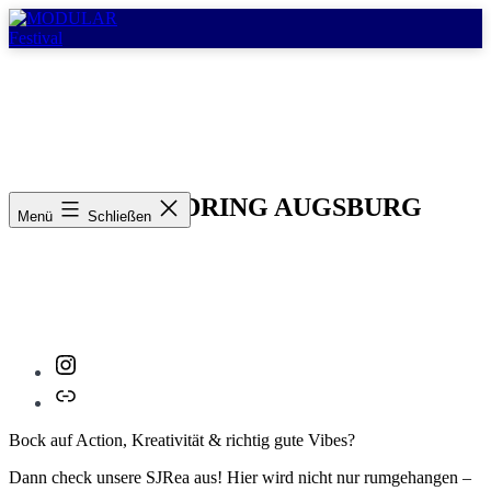
Zum
Inhalt
springen
MODULAR
Festival
STADTJUGENDRING AUGSBURG
Menü
Schließen
Instagram
Link
Bock auf Action, Kreativität & richtig gute Vibes?
Dann check unsere SJRea aus! Hier wird nicht nur rumgehangen –