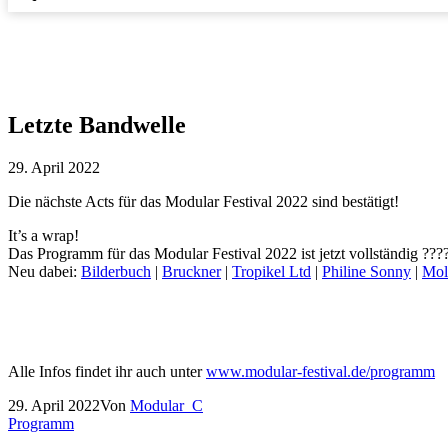
Letzte Bandwelle
Veröffentlicht
29. April 2022
am
Die nächste Acts für das Modular Festival 2022 sind bestätigt!
It’s a wrap!
Das Programm für das Modular Festival 2022 ist jetzt vollständig ???
Neu dabei:
Bilderbuch
|
Bruckner
|
Tropikel Ltd
|
Philine Sonny
|
Mol
Alle Infos findet ihr auch unter
www.modular-festival.de/programm
Veröffentlicht
29. April 2022
Von
Modular_C
am
Kategorisiert
Programm
als