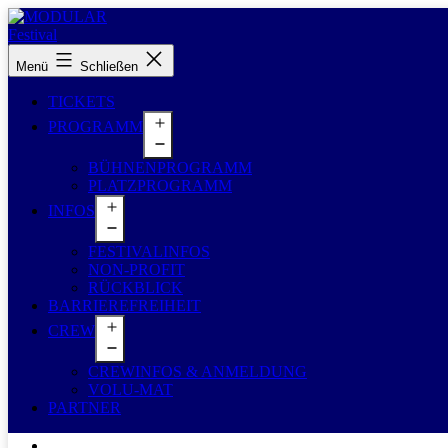
Zum
Inhalt
springen
MODULAR
Menü
Schließen
Festival
TICKETS
PROGRAMM
Menü
BÜHNENPROGRAMM
öffnen
PLATZPROGRAMM
INFOS
Menü
FESTIVALINFOS
öffnen
NON-PROFIT
RÜCKBLICK
BARRIEREFREIHEIT
CREW
Menü
CREWINFOS & ANMELDUNG
öffnen
VOLU-MAT
PARTNER
Suchen …