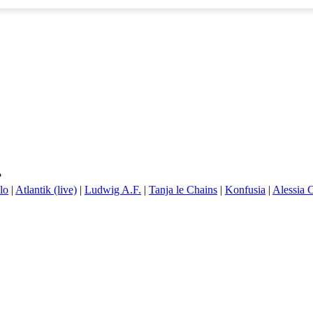
?
lo
|
Atlantik (live)
|
Ludwig A.F.
|
Tanja le Chains
|
Konfusia
|
Alessia 